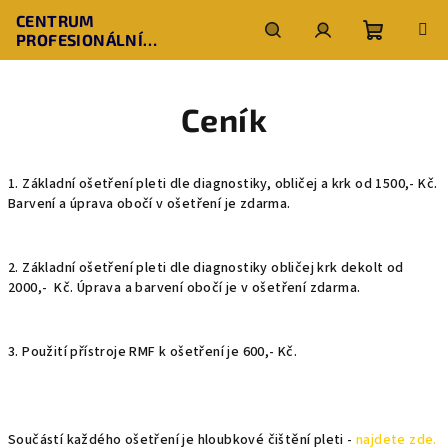
Přejít
CENTRUM
na
PROFESIONÁLNÍ
obsah
Nákupní
Hledat
Přihlášení
KOSMETOLOGIE
Ceník
košík
1. Základní ošetření pleti dle diagnostiky, obličej a krk od 1500,- Kč.
Barvení a úprava obočí v ošetření je zdarma.
2. Základní ošetření pleti dle diagnostiky obličej krk dekolt od
2000,- Kč. Úprava a barvení obočí je v ošetření zdarma.
3. Použití přístroje RMF k ošetření je 600,- Kč.
Součástí každého ošetření je hloubkové čištění pleti -
najdete zde.