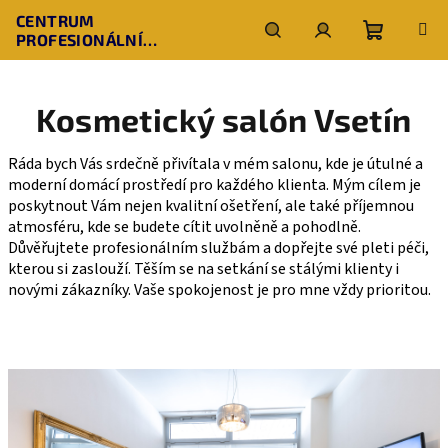
Přejít
CENTRUM
na
PROFESIONÁLNÍ
obsah
Nákupní
Hledat
Přihlášení
KOSMETOLOGIE
Kosmetický salón Vsetín
košík
Ráda bych Vás srdečně přivítala v mém salonu, kde je útulné a 
moderní domácí prostředí pro každého klienta. Mým cílem je 
poskytnout Vám nejen kvalitní ošetření, ale také příjemnou 
atmosféru, kde se budete cítit uvolněně a pohodlně. 
Důvěřujtete profesionálním službám a dopřejte své pleti péči, 
kterou si zaslouží. Těším se na setkání se stálými klienty i 
novými zákazníky. Vaše spokojenost je pro mne vždy prioritou.