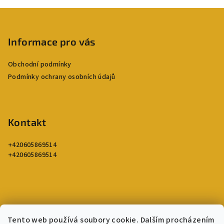
Z
á
p
Informace pro vás
a
Obchodní podmínky
t
Podmínky ochrany osobních údajů
í
Kontakt
+420605869514
+420605869514
Tento web používá soubory cookie. Dalším procházením
Poslední hodnocení produktů