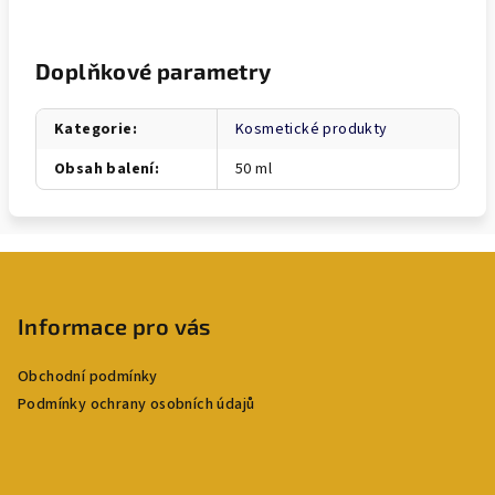
Doplňkové parametry
Kategorie
:
Kosmetické produkty
Obsah balení
:
50 ml
Z
á
p
Informace pro vás
a
Obchodní podmínky
t
Podmínky ochrany osobních údajů
í