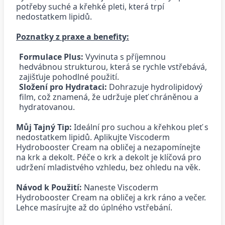
potřeby suché a křehké pleti, která trpí 
nedostatkem lipidů.
Poznatky z praxe a benefity:
Formulace Plus:
 Vyvinuta s příjemnou 
hedvábnou strukturou, která se rychle vstřebává, 
zajišťuje pohodlné použití.
Složení pro Hydrataci:
 Dohrazuje hydrolipidový 
film, což znamená, že udržuje pleť chráněnou a 
hydratovanou.
Můj Tajný Tip:
 Ideální pro suchou a křehkou pleť s 
nedostatkem lipidů. Aplikujte Viscoderm 
Hydrobooster Cream na obličej a nezapomínejte 
na krk a dekolt. Péče o krk a dekolt je klíčová pro 
udržení mladistvého vzhledu, bez ohledu na věk.
Návod k Použití:
 Naneste Viscoderm 
Hydrobooster Cream na obličej a krk ráno a večer. 
Lehce masírujte až do úplného vstřebání.