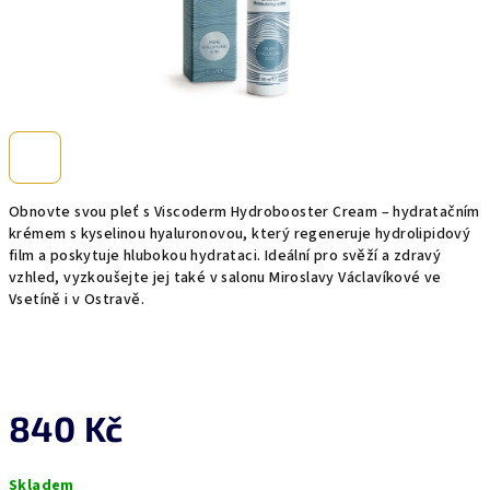
Obnovte svou pleť s Viscoderm Hydrobooster Cream – hydratačním
krémem s kyselinou hyaluronovou, který regeneruje hydrolipidový
film a poskytuje hlubokou hydrataci. Ideální pro svěží a zdravý
vzhled, vyzkoušejte jej také v salonu Miroslavy Václavíkové ve
Vsetíně i v Ostravě.
840 Kč
Měrná
Skladem
cena: